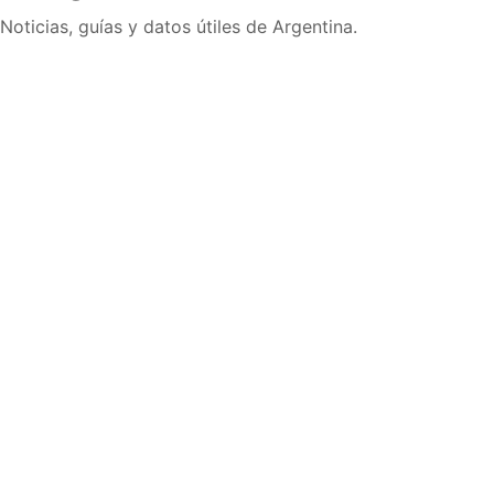
Noticias, guías y datos útiles de Argentina.
Inicio
Wiki
Guias
Datos
Eventos
En vivo
Verificacion
Cronologias
Documentos
Briefs
Sobre nosotros
Política editorial
Correcciones
Fuentes y metodología
Contacto
Política de privacidad