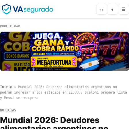
⌕
◐
☰
PUBLICIDAD
Inicio
»
Mundial 2026: Deudores alimentarios argentinos no
podrán ingresar a los estadios en EE.UU.; Scaloni prepara lista
y Messi se recupera
NOTICIAS
Mundial 2026: Deudores
alimentarios argentinos no