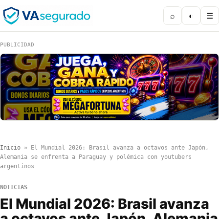
⌕
◐
☰
PUBLICIDAD
Inicio
»
El Mundial 2026: Brasil avanza a octavos ante Japón,
Alemania se enfrenta a Paraguay y polémica con youtubers
argentinos
NOTICIAS
El Mundial 2026: Brasil avanza
a octavos ante Japón, Alemania