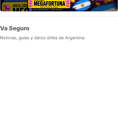
Va Seguro
Noticias, guías y datos útiles de Argentina.
Inicio
Wiki
Guias
Datos
Eventos
En vivo
Verificacion
Cronologias
Documentos
Briefs