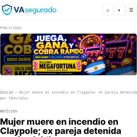
⌕
◐
☰
PUBLICIDAD
Inicio
»
Mujer muere en incendio en Claypole; ex pareja detenida
por femicidio
NOTICIAS
Mujer muere en incendio en
Claypole; ex pareja detenida