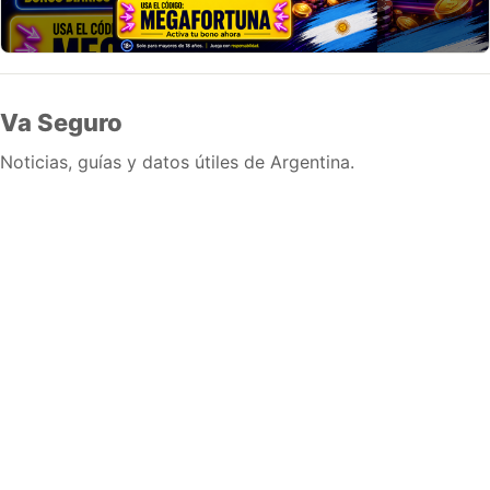
Va Seguro
Noticias, guías y datos útiles de Argentina.
Inicio
Wiki
Guias
Datos
Eventos
En vivo
Verificacion
Cronologias
Documentos
Briefs