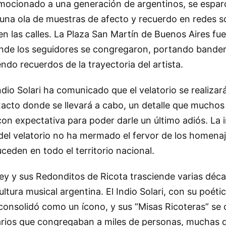
nmocionado a una generación de argentinos, se espar
na ola de muestras de afecto y recuerdo en redes so
n las calles. La Plaza San Martín de Buenos Aires fue
nde los seguidores se congregaron, portando bande
do recuerdos de la trayectoria del artista.
Indio Solari ha comunicado que el velatorio se realiza
 exacto donde se llevará a cabo, un detalle que muchos
on expectativa para poder darle un último adiós. La 
 del velatorio no ha mermado el fervor de los homena
eden en todo el territorio nacional.
Rey y sus Redonditos de Ricota trasciende varias déc
tura musical argentina. El Indio Solari, con su poétic
consolidó como un ícono, y sus “Misas Ricoteras” se 
arios que congregaban a miles de personas, muchas d