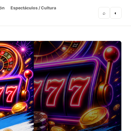
ón
Espectáculos / Cultura
⌕
◐