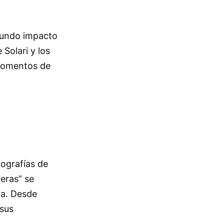
ofundo impacto
Solari y los
momentos de
ografías de
teras” se
ia. Desde
 sus