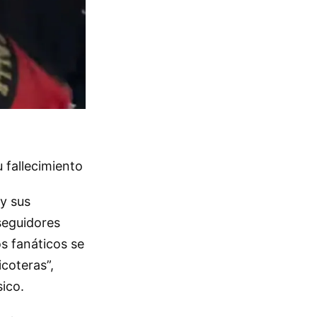
u fallecimiento
 y sus
seguidores
os fanáticos se
coteras”,
sico.