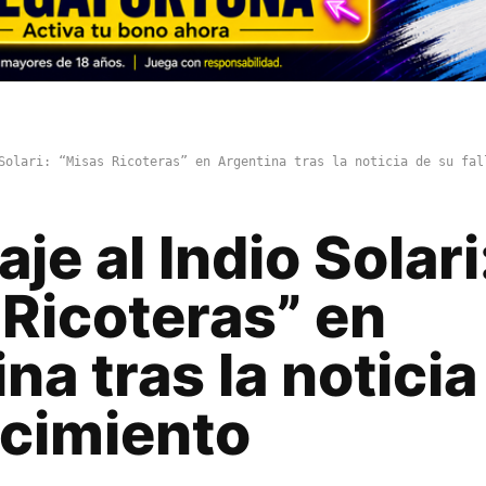
Solari: “Misas Ricoteras” en Argentina tras la noticia de su fal
e al Indio Solari
 Ricoteras” en
na tras la noticia
ecimiento