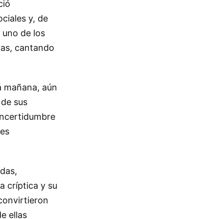
ció
ciales y, de
 uno de los
ras, cantando
rá mañana, aún
 de sus
incertidumbre
jes
adas,
a críptica y su
convirtieron
e ellas