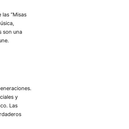
 las “Misas
úsica,
os son una
une.
 generaciones.
ciales y
ico. Las
erdaderos