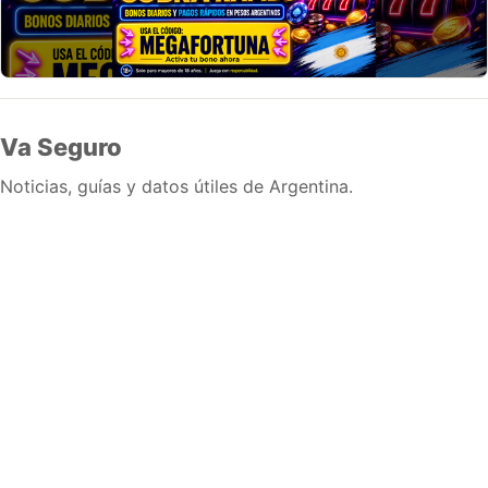
Va Seguro
Noticias, guías y datos útiles de Argentina.
Inicio
Wiki
Guias
Datos
Eventos
En vivo
Verificacion
Cronologias
Documentos
Briefs