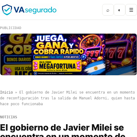
⌕
◐
☰
PUBLICIDAD
Inicio
»
El gobierno de Javier Milei se encuentra en un momento
de reconfiguración tras la salida de Manuel Adorni, quien hasta
hace poco funcionaba
NOTICIAS
El gobierno de Javier Milei se
encuentra en un momento de