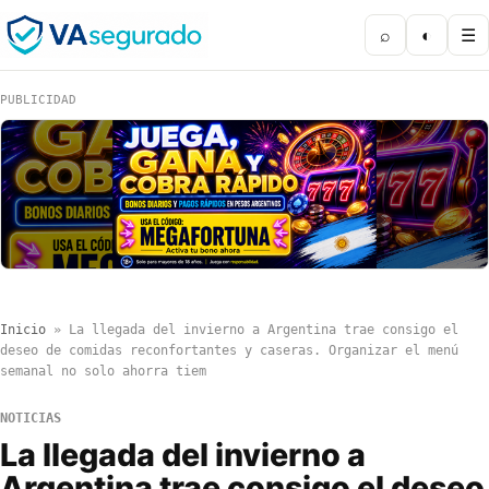
⌕
◐
☰
PUBLICIDAD
Inicio
»
La llegada del invierno a Argentina trae consigo el
deseo de comidas reconfortantes y caseras. Organizar el menú
semanal no solo ahorra tiem
NOTICIAS
La llegada del invierno a
Argentina trae consigo el deseo