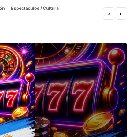
ón
Espectáculos / Cultura
⌕
◐