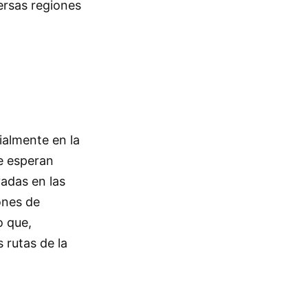
ersas regiones
cialmente en la
e esperan
vadas en las
ones de
o que,
 rutas de la