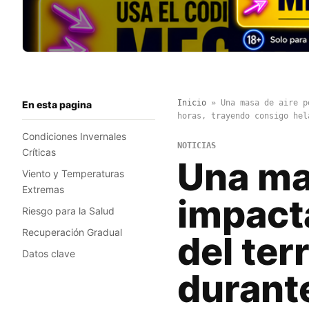
Inicio
»
Una masa de aire p
En esta pagina
horas, trayendo consigo hel
Condiciones Invernales
NOTICIAS
Críticas
Una mas
Viento y Temperaturas
Extremas
impact
Riesgo para la Salud
Recuperación Gradual
del ter
Datos clave
durant