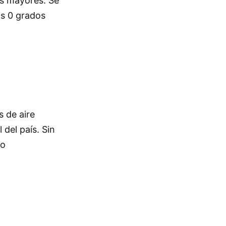
os mayores. Se
os 0 grados
s de aire
 del país. Sin
do