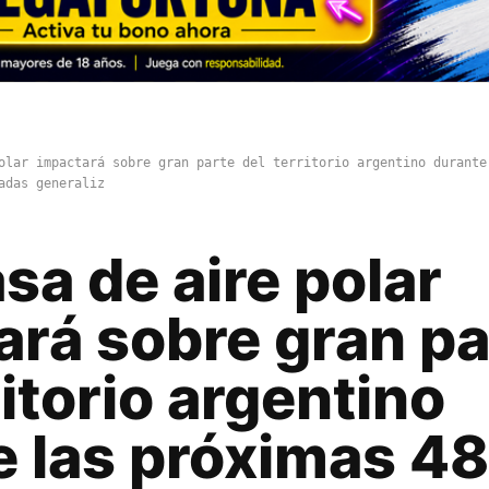
olar impactará sobre gran parte del territorio argentino durante
adas generaliz
a de aire polar
ará sobre gran pa
ritorio argentino
e las próximas 48