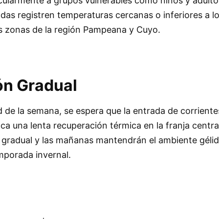
icularmente a grupos vulnerables como niños y adult
as registren temperaturas cercanas o inferiores a l
s zonas de la región Pampeana y Cuyo.
ón Gradual
 de la semana, se espera que la entrada de corriente
ca una lenta recuperación térmica en la franja central
á gradual y las mañanas mantendrán el ambiente géli
emporada invernal.