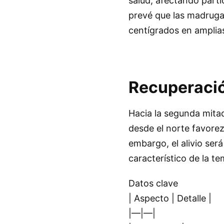
salud, afectando part
prevé que las madrugad
centígrados en amplia
Recuperaci
Hacia la segunda mitad
desde el norte favorez
embargo, el alivio ser
característico de la t
Datos clave
| Aspecto | Detalle |
|—|—|