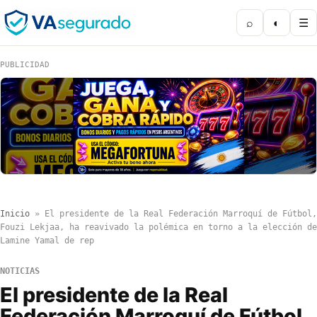
⌕
◐
☰
PUBLICIDAD
Inicio
»
El presidente de la Real Federación Marroquí de Fútbol,
Fouzi Lekjaa, ha reavivado la polémica en torno a la elección de
Lamine Yamal de rep
NOTICIAS
El presidente de la Real
Federación Marroquí de Fútbol,