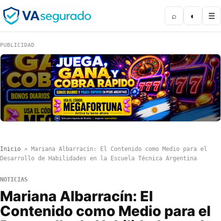
⌕
◐
☰
PUBLICIDAD
Inicio
»
Mariana Albarracín: El Contenido como Medio para el
Desarrollo de Habilidades en la Escuela Técnica Argentina
NOTICIAS
Mariana Albarracín: El
Contenido como Medio para el