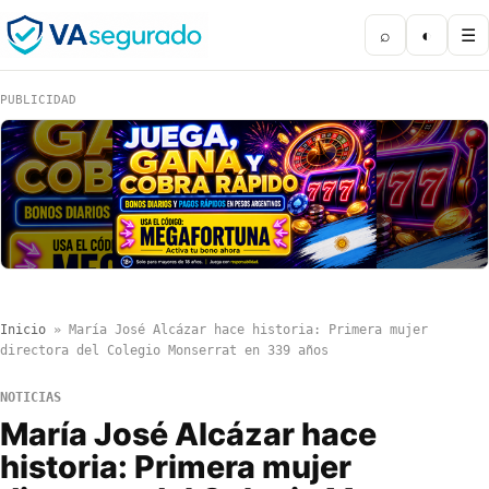
⌕
◐
☰
PUBLICIDAD
Inicio
»
María José Alcázar hace historia: Primera mujer
directora del Colegio Monserrat en 339 años
NOTICIAS
María José Alcázar hace
historia: Primera mujer