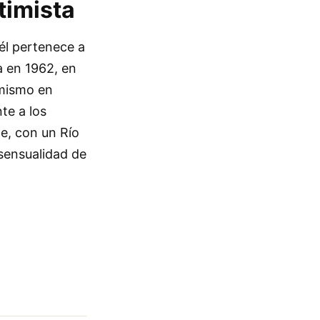
timista
él pertenece a
a en 1962, en
imismo en
te a los
te, con un Río
 sensualidad de