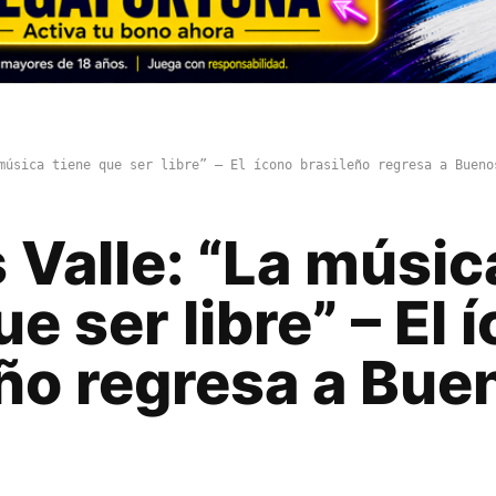
música tiene que ser libre” – El ícono brasileño regresa a Bueno
 Valle: “La músic
ue ser libre” – El 
eño regresa a Bue