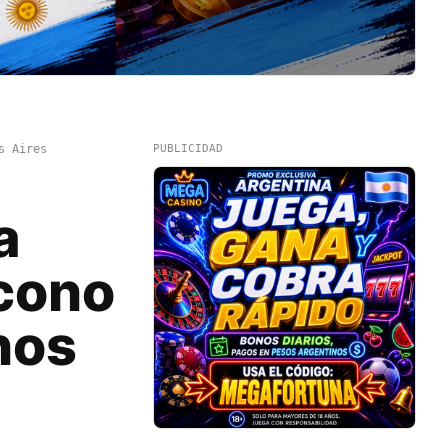
s Aires
PUBLICIDAD
a
ícono
nos