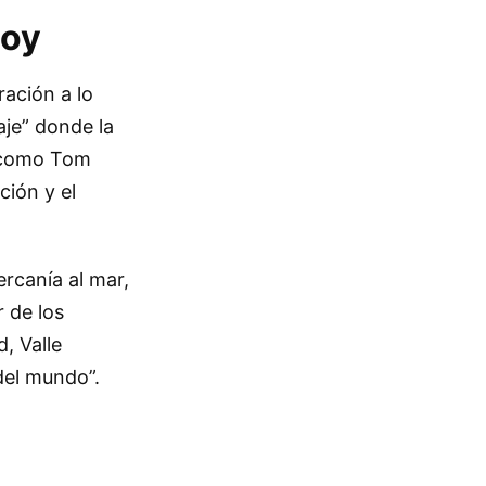
Hoy
ración a lo
aje” donde la
s como Tom
ción y el
ercanía al mar,
r de los
, Valle
del mundo”.