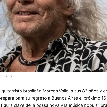
lo fuente
y guitarrista brasileño Marcos Valle, a sus 82 años y e
 prepara para su regreso a Buenos Aires el próximo 16
 figura clave de la bossa nova y la música popular bra