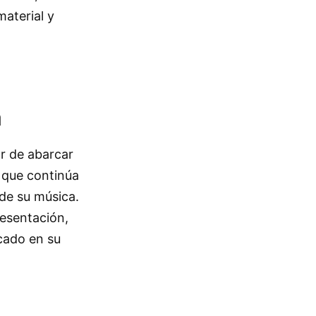
aterial y
a
ar de abarcar
, que continúa
de su música.
resentación,
ocado en su