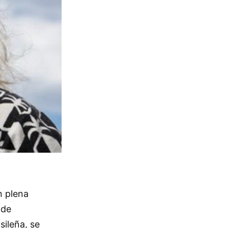
n plena
 de
sileña, se