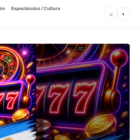
ón
Espectáculos / Cultura
⌕
◐