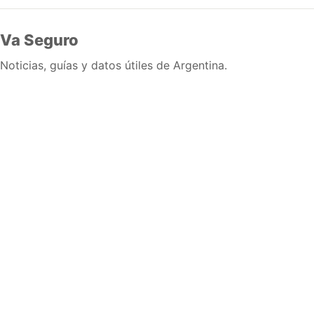
Va Seguro
Noticias, guías y datos útiles de Argentina.
Inicio
Wiki
Guias
Datos
Eventos
En vivo
Verificacion
Cronologias
Documentos
Briefs
Sobre nosotros
Política editorial