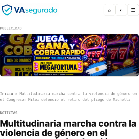
⌕
◐
☰
PUBLICIDAD
Inicio
»
Multitudinaria marcha contra la violencia de género en
el Congreso; Milei defendió el retiro del pliego de Michelli
NOTICIAS
Multitudinaria marcha contra la
violencia de género en el