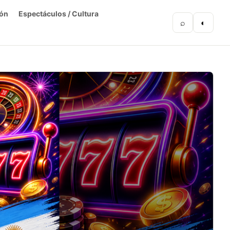
ón
Espectáculos / Cultura
⌕
◐