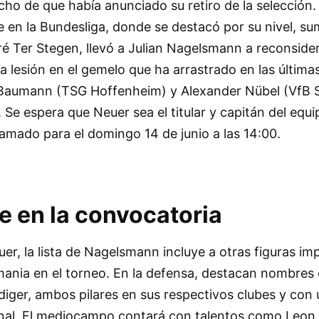
cho de que había anunciado su retiro de la selección
 en la Bundesliga, donde se destacó por su nivel, su
é Ter Stegen, llevó a Julian Nagelsmann a reconsider
la lesión en el gemelo que ha arrastrado en las últim
 Baumann (TSG Hoffenheim) y Alexander Nübel (VfB S
 Se espera que Neuer sea el titular y capitán del equi
amado para el domingo 14 de junio a las 14:00.
e en la convocatoria
r, la lista de Nagelsmann incluye a otras figuras im
emania en el torneo. En la defensa, destacan nombre
iger, ambos pilares en sus respectivos clubes y con 
onal. El mediocampo contará con talentos como Leon