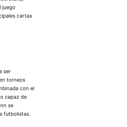
l juego
cipales cartas
a ser
 en torneos
mbinada con el
vo capaz de
ann se
 futbolistas.