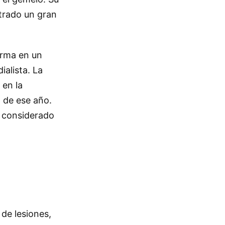
trado un gran
irma en un
alista. La
 en la
a de ese año.
a considerado
 de lesiones,