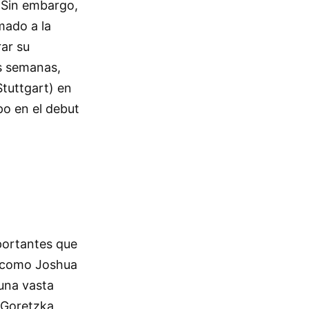
. Sin embargo,
mado a la
ar su
as semanas,
tuttgart) en
po en el debut
portantes que
s como Joshua
una vasta
 Goretzka,