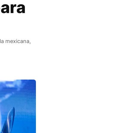
para
da mexicana,