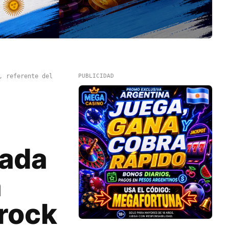
, referente del
PUBLICIDAD
cada
a
 rock