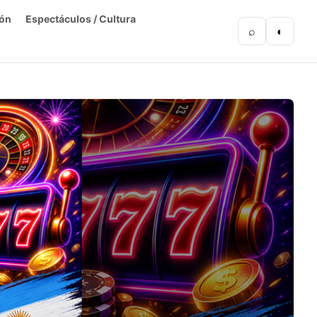
ón
Espectáculos / Cultura
⌕
◐