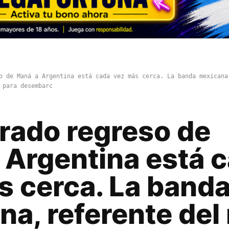
o de Maná a Argentina está cada vez más cerca. La banda mexicana
 para desembarc
erado regreso de
 Argentina está 
s cerca. La band
a, referente del