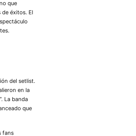
ino que
de éxitos. El
espectáculo
tes.
ón del setlist.
ieron en la
”. La banda
lanceado que
s fans