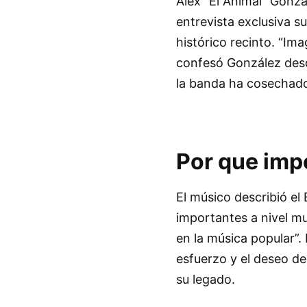
Alex “El Animal” Gonzá
entrevista exclusiva s
histórico recinto. “Im
confesó González desd
la banda ha cosechado 
Por que imp
El músico describió e
importantes a nivel mun
en la música popular”.
esfuerzo y el deseo de
su legado.