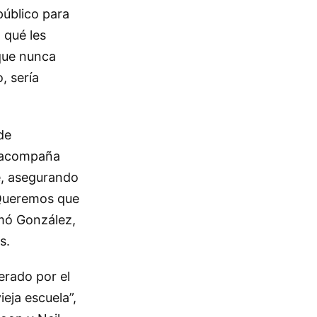
público para
 qué les
 que nunca
, sería
de
e acompaña
re, asegurando
 “Queremos que
rmó González,
s.
erado por el
eja escuela”,