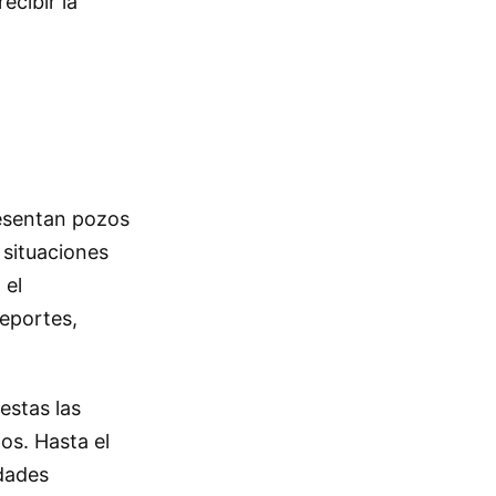
ecibir la
resentan pozos
 situaciones
 el
reportes,
estas las
os. Hasta el
idades