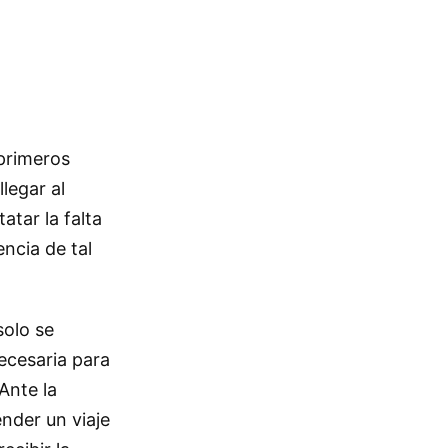
primeros
legar al
atar la falta
ncia de tal
solo se
ecesaria para
Ante la
ender un viaje