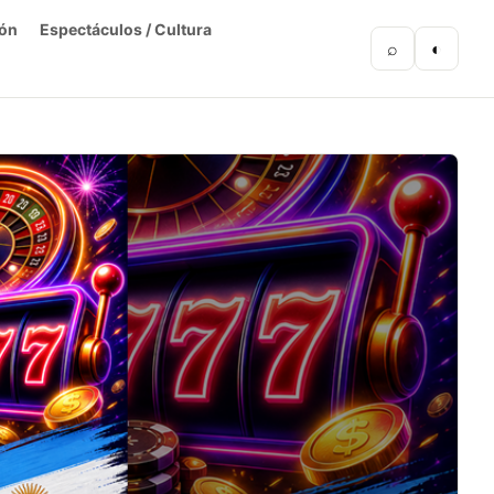
ón
Espectáculos / Cultura
⌕
◐