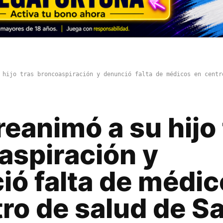
 hijo tras broncoaspiración y denunció falta de médicos en centr
eanimó a su hijo 
aspiración y
ió falta de médi
ro de salud de S