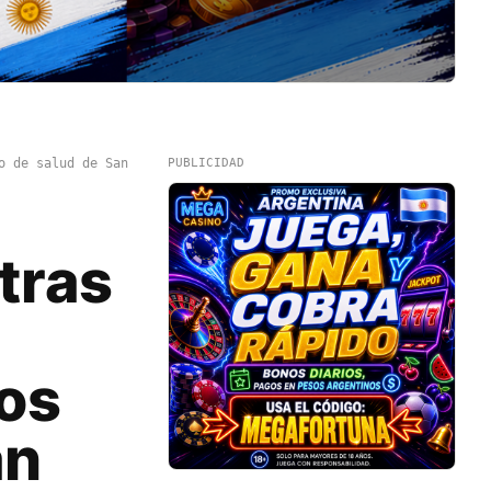
o de salud de San
PUBLICIDAD
tras
cos
an