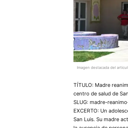
Imagen destacada del articu
TÍTULO: Madre reanimó
centro de salud de San
SLUG: madre-reanimo-h
EXCERTO: Un adolescen
San Luis. Su madre act
la ausencia de persona