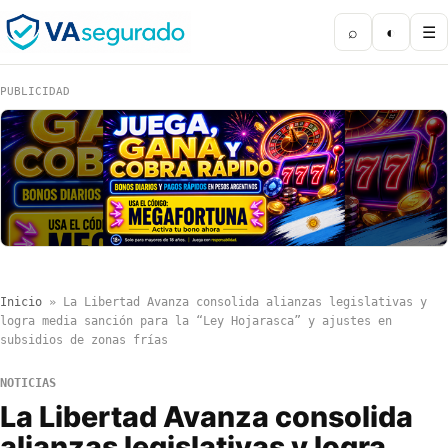
⌕
◐
☰
PUBLICIDAD
Inicio
»
La Libertad Avanza consolida alianzas legislativas y
logra media sanción para la “Ley Hojarasca” y ajustes en
subsidios de zonas frías
NOTICIAS
La Libertad Avanza consolida
alianzas legislativas y logra