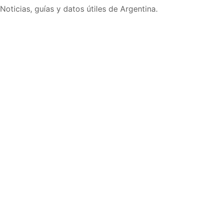
Noticias, guías y datos útiles de Argentina.
Inicio
Wiki
Guias
Datos
Eventos
En vivo
Verificacion
Cronologias
Documentos
Briefs
Sobre nosotros
Política editorial
Correcciones
Fuentes y metodología
Contacto
Política de privacidad