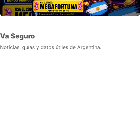
Va Seguro
Noticias, guías y datos útiles de Argentina.
Inicio
Wiki
Guias
Datos
Eventos
En vivo
Verificacion
Cronologias
Documentos
Briefs