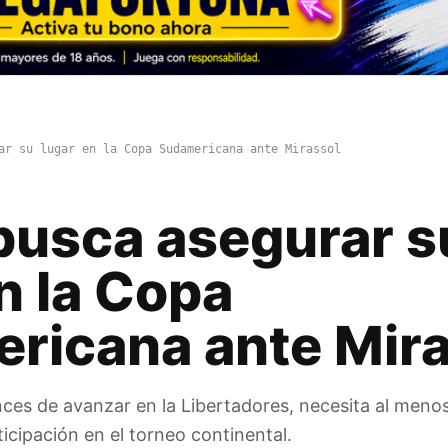
ar su lugar en la Copa Sudamericana ante Mirassol
busca asegurar s
n la Copa
ricana ante Mira
nces de avanzar en la Libertadores, necesita al men
ticipación en el torneo continental.