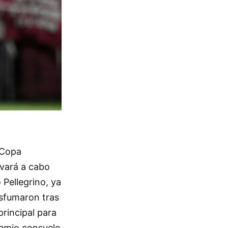
 Copa
evará a cabo
 Pellegrino, ya
esfumaron tras
principal para
remio consuelo