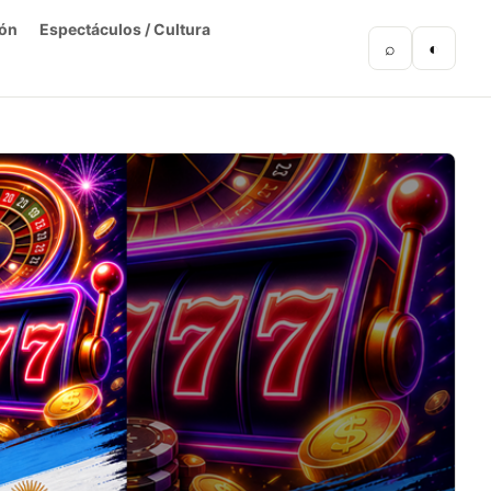
ón
Espectáculos / Cultura
⌕
◐