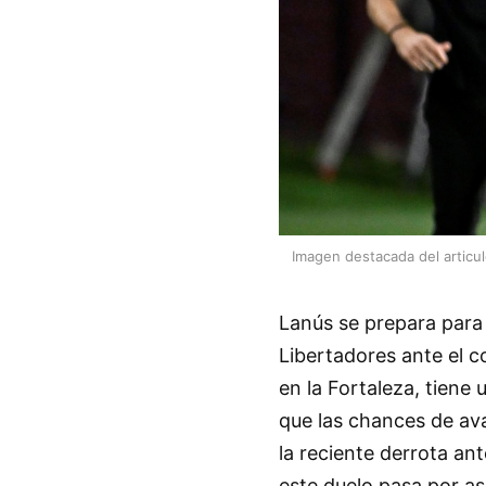
Imagen destacada del articu
Lanús se prepara para 
Libertadores ante el c
en la Fortaleza, tiene 
que las chances de ava
la reciente derrota an
este duelo pasa por as