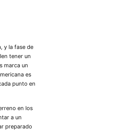
 y la fase de
len tener un
ús marca un
damericana es
 cada punto en
erreno en los
ntar a un
tar preparado