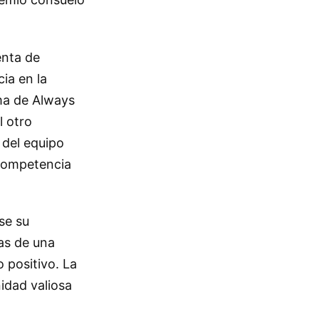
enta de
ia en la
ma de Always
l otro
 del equipo
 competencia
se su
as de una
o positivo. La
nidad valiosa