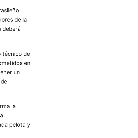
rasileño
dores de la
s deberá
o técnico de
cometidos en
tener un
 de
orma la
la
ada pelota y