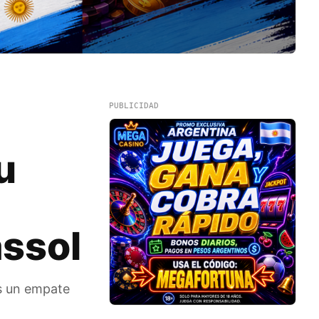
PUBLICIDAD
u
ssol
os un empate