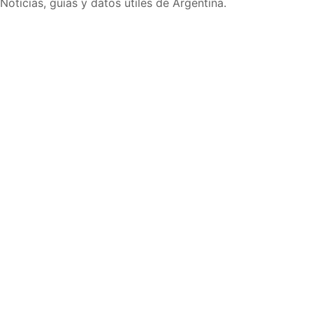
Noticias, guías y datos útiles de Argentina.
Inicio
Wiki
Guias
Datos
Eventos
En vivo
Verificacion
Cronologias
Documentos
Briefs
Sobre nosotros
Política editorial
Correcciones
Fuentes y metodología
Contacto
Política de privacidad