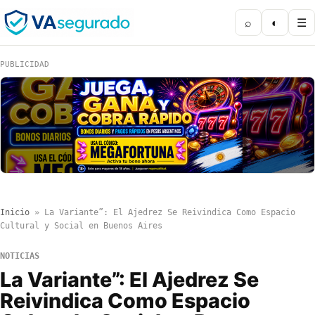
⌕
◐
☰
PUBLICIDAD
Inicio
»
La Variante”: El Ajedrez Se Reivindica Como Espacio
Cultural y Social en Buenos Aires
NOTICIAS
La Variante”: El Ajedrez Se
Reivindica Como Espacio