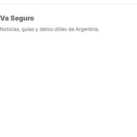
Va Seguro
Noticias, guías y datos útiles de Argentina.
Inicio
Wiki
Guias
Datos
Eventos
En vivo
Verificacion
Cronologias
Documentos
Briefs
Sobre nosotros
Política editorial