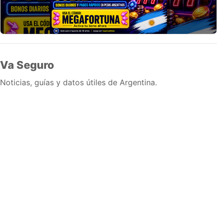
Va Seguro
Noticias, guías y datos útiles de Argentina.
Inicio
Wiki
Guias
Datos
Eventos
En vivo
Verificacion
Cronologias
Documentos
Briefs