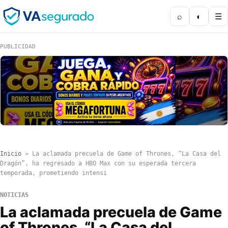
⌕
◐
☰
PUBLICIDAD
Inicio
»
La aclamada precuela de Game of Thrones, “La Casa del
Dragón”, ha regresado a HBO Max con su esperada tercera
temporada, prometiendo intensi
NOTICIAS
La aclamada precuela de Game
of Thrones, “La Casa del