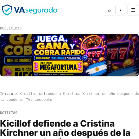
⌕
◐
☰
PUBLICIDAD
Inicio
»
Kicillof defiende a Cristina Kirchner un año después de
la condena: “Es inocente
NOTICIAS
Kicillof defiende a Cristina
Kirchner un año después de la