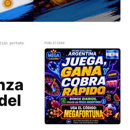
tión porteño
PUBLICIDAD
nza
del