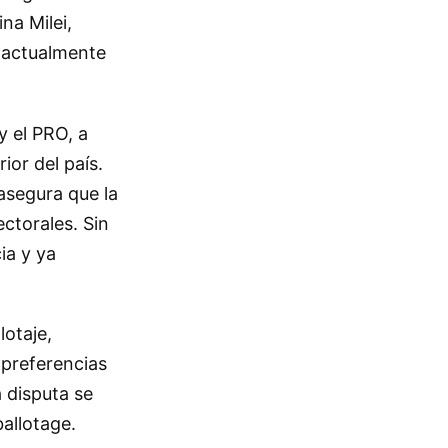
na Milei,
, actualmente
y el PRO, a
ior del país.
 asegura que la
ectorales. Sin
ia y ya
lotaje,
 preferencias
a disputa se
ballotage.