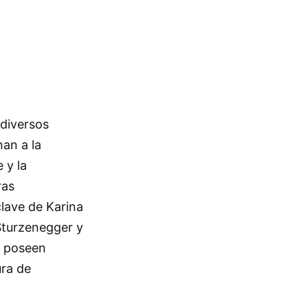
 diversos
an a la
 y la
ras
clave de Karina
 Sturzenegger y
s poseen
ura de