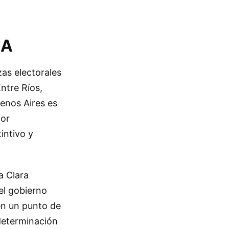
BA
zas electorales
ntre Ríos,
uenos Aires es
ior
intivo y
a Clara
el gobierno
en un punto de
determinación