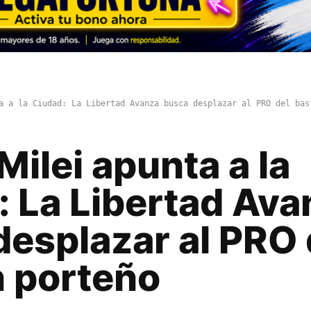
a a la Ciudad: La Libertad Avanza busca desplazar al PRO del bas
Milei apunta a la
: La Libertad Ava
desplazar al PRO 
n porteño