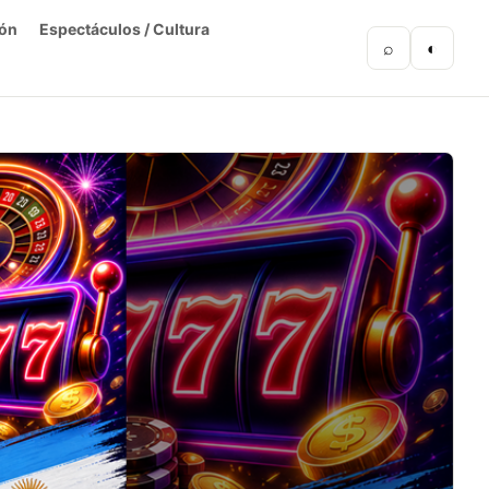
ón
Espectáculos / Cultura
⌕
◐