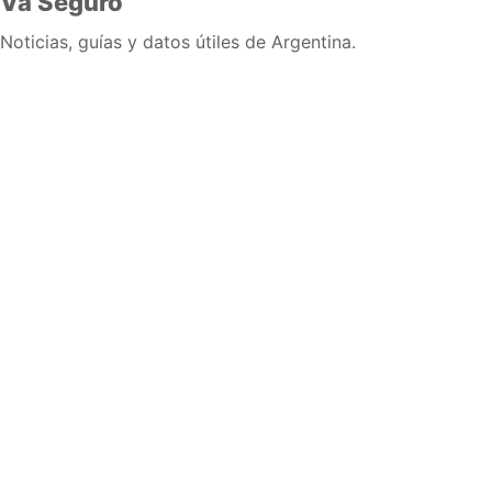
Va Seguro
Noticias, guías y datos útiles de Argentina.
Inicio
Wiki
Guias
Datos
Eventos
En vivo
Verificacion
Cronologias
Documentos
Briefs
Sobre nosotros
Política editorial
Correcciones
Fuentes y metodología
Contacto
Política de privacidad