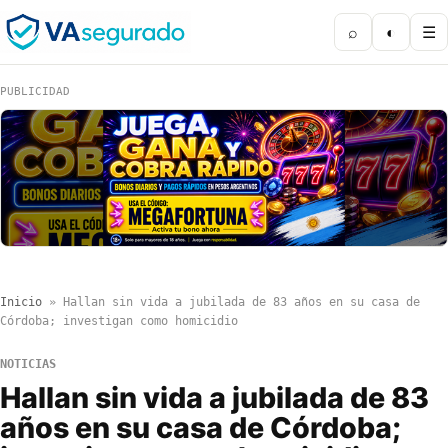
⌕
◐
☰
PUBLICIDAD
Inicio
»
Hallan sin vida a jubilada de 83 años en su casa de
Córdoba; investigan como homicidio
NOTICIAS
Hallan sin vida a jubilada de 83
años en su casa de Córdoba;