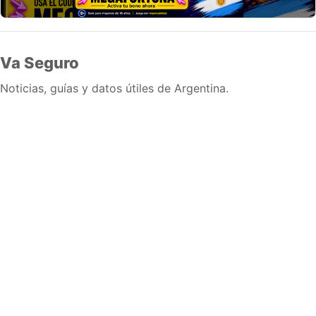
Va Seguro
Noticias, guías y datos útiles de Argentina.
Inicio
Wiki
Guias
Datos
Eventos
En vivo
Verificacion
Cronologias
Documentos
Briefs
Sobre nosotros
Política editorial