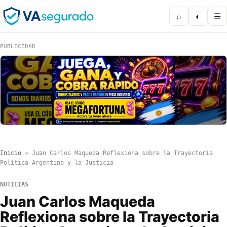
⌕
◐
☰
PUBLICIDAD
Inicio
»
Juan Carlos Maqueda Reflexiona sobre la Trayectoria
Política Argentina y la Justicia
NOTICIAS
Juan Carlos Maqueda
Reflexiona sobre la Trayectoria