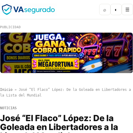
⌕
◐
☰
PUBLICIDAD
Inicio
»
José “El Flaco” López: De la Goleada en Libertadores a
la Lista del Mundial
NOTICIAS
José “El Flaco” López: De la
Goleada en Libertadores a la