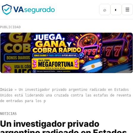
⌕
◐
☰
PUBLICIDAD
Inicio
»
Un investigador privado argentino radicado en Estados
Unidos está liderando una cruzada contra las estafas de reventa
de entradas para los p
NOTICIAS
Un investigador privado
argentino radicado en Estados