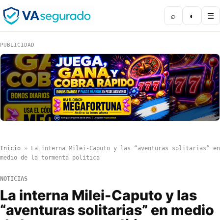
⌕
◐
☰
PUBLICIDAD
Inicio
»
La interna Milei-Caputo y las “aventuras solitarias” en
medio de la tormenta política
NOTICIAS
La interna Milei-Caputo y las
“aventuras solitarias” en medio