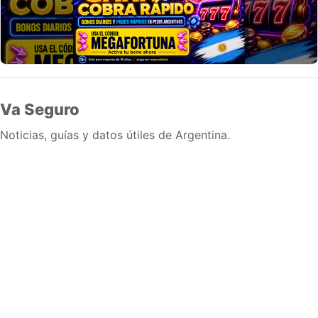
Va Seguro
Noticias, guías y datos útiles de Argentina.
Inicio
Wiki
Guias
Datos
Eventos
En vivo
Verificacion
Cronologias
Documentos
Briefs