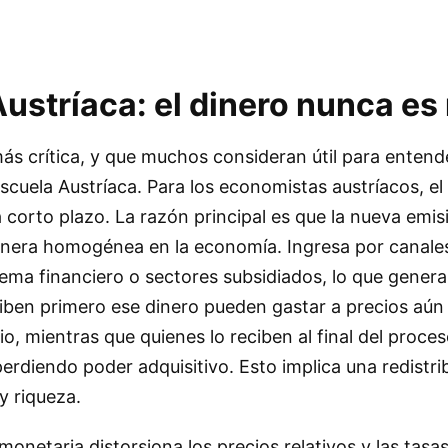
ustríaca: el dinero nunca es 
s crítica, y que muchos consideran útil para entend
 Escuela Austríaca. Para los economistas austríacos, e
 a corto plazo. La razón principal es que la nueva emi
anera homogénea en la economía. Ingresa por canales
tema financiero o sectores subsidiados, lo que genera
ciben primero ese dinero pueden gastar a precios aún 
o, mientras que quienes lo reciben al final del proce
perdiendo poder adquisitivo. Esto implica una redistri
y riqueza.
onetaria distorsiona los precios relativos y las tasas