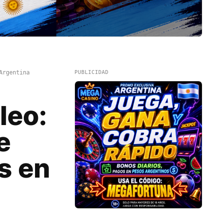
Argentina
PUBLICIDAD
leo:
e
s en