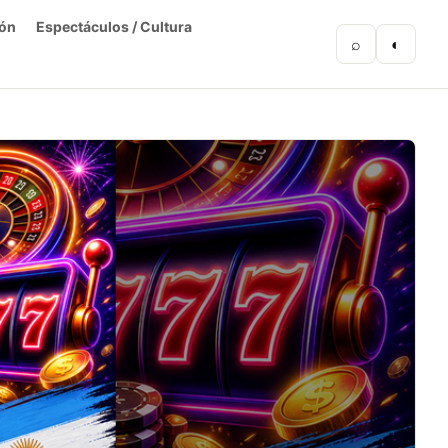
ón
Espectáculos / Cultura
⌕
◐