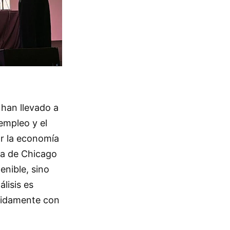
 han llevado a
empleo y el
ar la economía
la de Chicago
enible, sino
lisis es
tidamente con