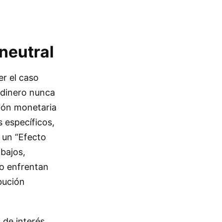
neutral
er el caso
l dinero nunca
sión monetaria
 específicos,
 un “Efecto
bajos,
so enfrentan
bución
 de interés,