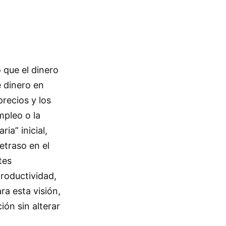
 que el dinero
e dinero en
recios y los
mpleo o la
ia” inicial,
etraso en el
tes
roductividad,
ra esta visión,
ón sin alterar