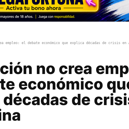
ea empleo: el debate económico que explica décadas de crisis en 
ación no crea emp
ate económico qu
 décadas de crisi
ina