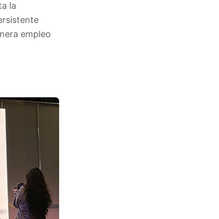
a la
ersistente
genera empleo