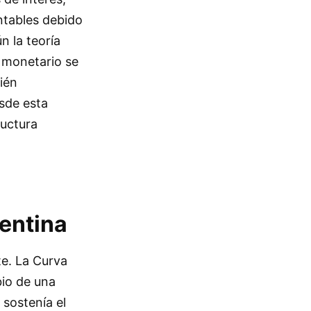
ntables debido
n la teoría
o monetario se
bién
esde esta
ructura
gentina
te. La Curva
bio de una
 sostenía el