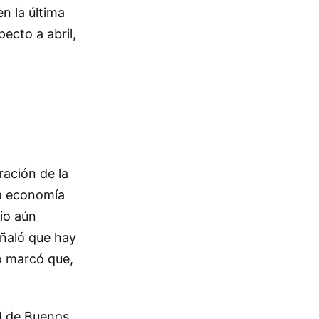
n la última
pecto a abril,
ración de la
la economía
io aún
eñaló que hay
o marcó que,
ad de Buenos