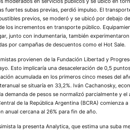
es moderados en servicios públicos y se ubicó en tor
as fuertes subas previas, perdió impulso. El transport
stibles previos, se moderó y se ubicó por debajo de
de los incrementos en transporte público. Equipamie
ar, junto con indumentaria, también experimentaron
das por campañas de descuentos como el Hot Sale.
mistas provienen de la Fundación Libertad y Progres
ayo. Esto implicaría una desaceleración de 0,5 punto
nflación acumulada en los primeros cinco meses del año
interanual se situaría en 33,2%. Iván Cachanosky, eco
 la demanda de pesos se normalizó parcialmente y el
entral de la República Argentina (BCRA) comienza a s
ón anual cercana al 26% para fin de año.
imista la presenta Analytica, que estima una suba me