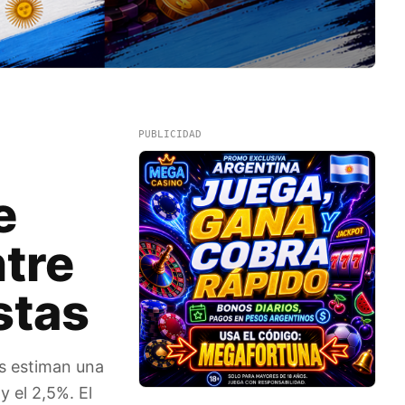
PUBLICIDAD
e
ntre
stas
as estiman una
y el 2,5%. El