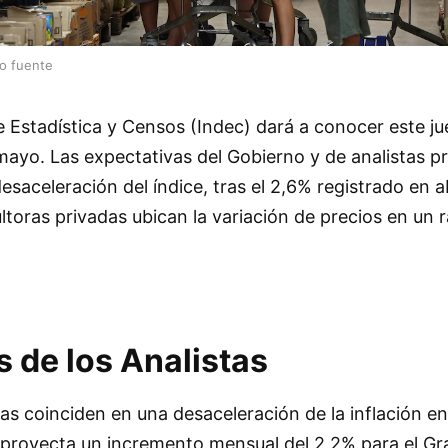
lo fuente
de Estadística y Censos (Indec) dará a conocer este ju
e mayo. Las expectativas del Gobierno y de analistas p
saceleración del índice, tras el 2,6% registrado en ab
toras privadas ubican la variación de precios en un 
 de los Analistas
as coinciden en una desaceleración de la inflación 
proyecta un incremento mensual del 2,2% para el G