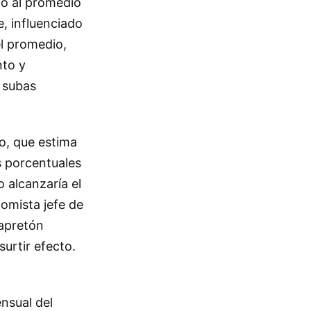
no al promedio
e, influenciado
l promedio,
nto y
 subas
o, que estima
s porcentuales
 alcanzaría el
nomista jefe de
 apretón
urtir efecto.
nsual del