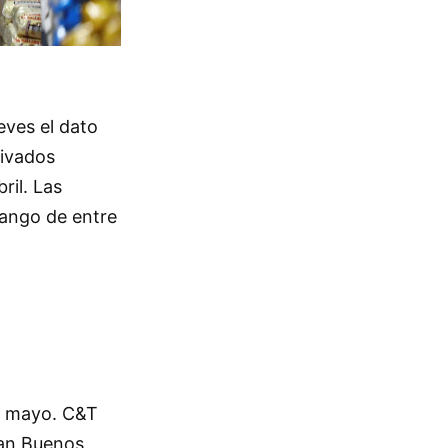
eves el dato
rivados
ril. Las
rango de entre
en mayo. C&T
ran Buenos