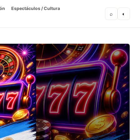
ón
Espectáculos / Cultura
⌕
◐