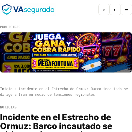
⌕
◐
☰
PUBLICIDAD
Inicio
»
Incidente en el Estrecho de Ormuz: Barco incautado se
dirige a Irán en medio de tensiones regionales
NOTICIAS
Incidente en el Estrecho de
Ormuz: Barco incautado se