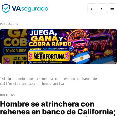
⌕
◐
☰
PUBLICIDAD
Inicio
»
Hombre se atrinchera con rehenes en banco de
California; amenaza de bomba activa
NOTICIAS
Hombre se atrinchera con
rehenes en banco de California;