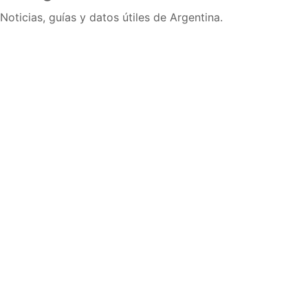
Noticias, guías y datos útiles de Argentina.
Inicio
Wiki
Guias
Datos
Eventos
En vivo
Verificacion
Cronologias
Documentos
Briefs
Sobre nosotros
Política editorial
Correcciones
Fuentes y metodología
Contacto
Política de privacidad