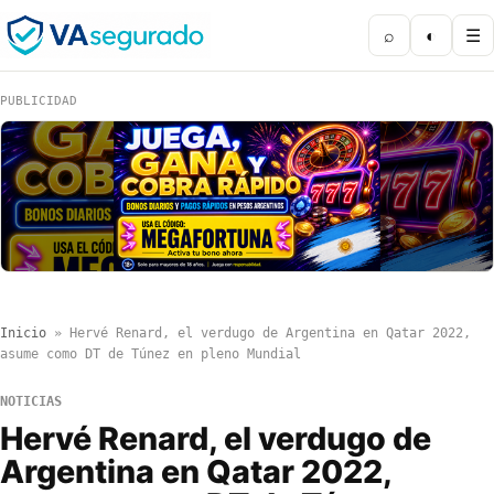
⌕
◐
☰
PUBLICIDAD
Inicio
»
Hervé Renard, el verdugo de Argentina en Qatar 2022,
asume como DT de Túnez en pleno Mundial
NOTICIAS
Hervé Renard, el verdugo de
Argentina en Qatar 2022,