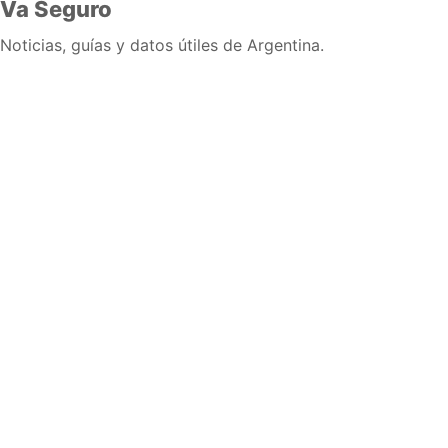
Va Seguro
Noticias, guías y datos útiles de Argentina.
Inicio
Wiki
Guias
Datos
Eventos
En vivo
Verificacion
Cronologias
Documentos
Briefs
Sobre nosotros
Política editorial
Correcciones
Fuentes y metodología