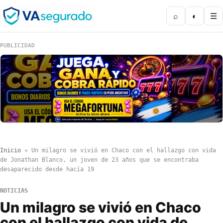
⌕
◐
☰
PUBLICIDAD
Inicio
»
Un milagro se vivió en Chaco con el hallazgo con vida
de Jonathan Blanco, un joven de 23 años que se encontraba
desaparecido desde hacía 19
NOTICIAS
Un milagro se vivió en Chaco
con el hallazgo con vida de