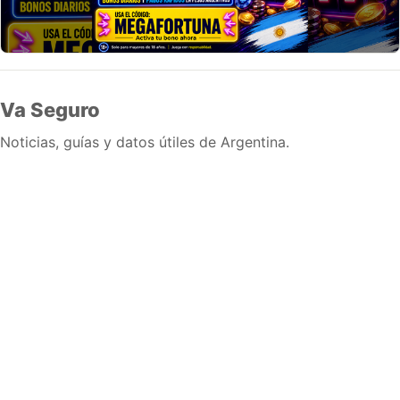
Va Seguro
Noticias, guías y datos útiles de Argentina.
Inicio
Wiki
Guias
Datos
Eventos
En vivo
Verificacion
Cronologias
Documentos
Briefs