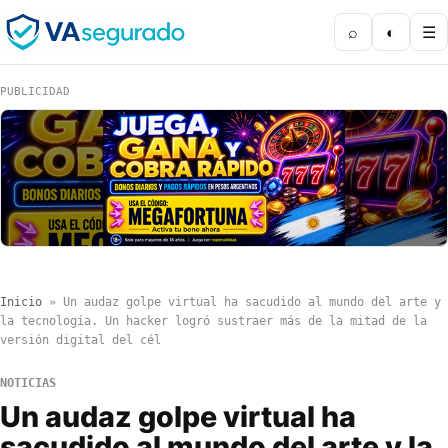
⌕
◐
☰
PUBLICIDAD
Inicio
»
Un audaz golpe virtual ha sacudido al mundo del arte y
la tecnología. Un hacker logró sustraer más de la mitad de la
versión digital del cél
NOTICIAS
Un audaz golpe virtual ha
sacudido al mundo del arte y la