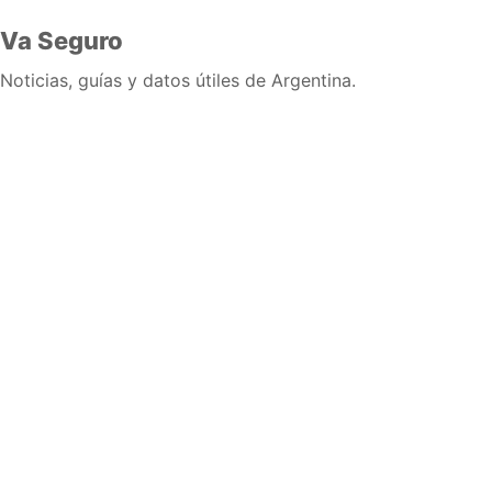
Va Seguro
Noticias, guías y datos útiles de Argentina.
Inicio
Wiki
Guias
Datos
Eventos
En vivo
Verificacion
Cronologias
Documentos
Briefs
Sobre nosotros
Política editorial
Correcciones
Fuentes y metodología