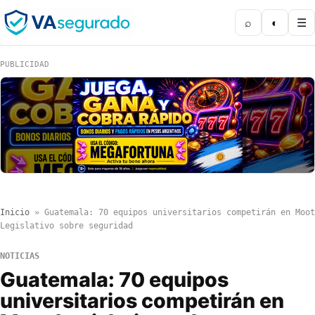
⌕
◐
☰
PUBLICIDAD
Inicio
»
Guatemala: 70 equipos universitarios competirán en Moot
Legislativo sobre seguridad
NOTICIAS
Guatemala: 70 equipos
universitarios competirán en