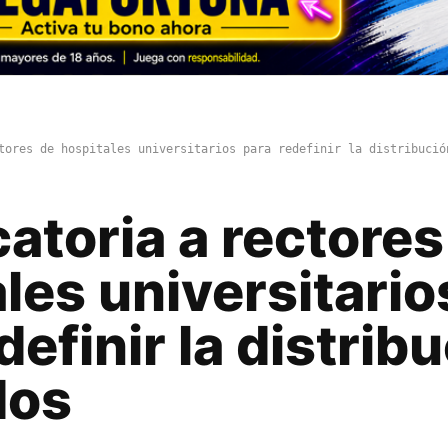
tores de hospitales universitarios para redefinir la distribució
atoria a rectores
les universitario
definir la distrib
dos