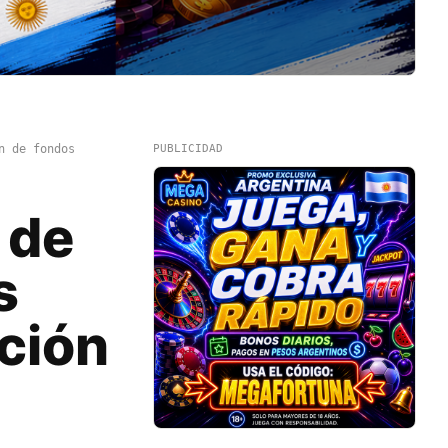
n de fondos
PUBLICIDAD
 de
s
ución