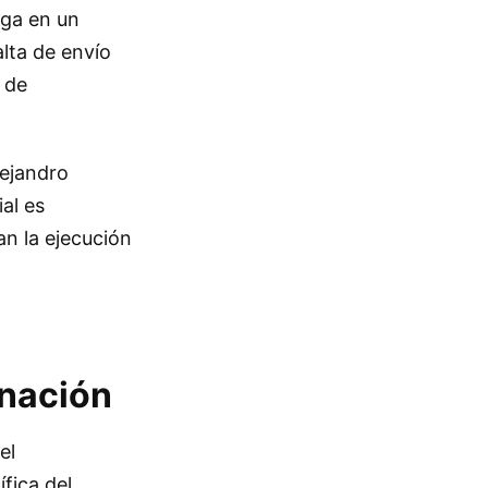
ega en un
alta de envío
 de
lejandro
al es
an la ejecución
gnación
el
fica del