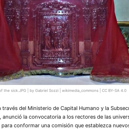
of the sick.JPG | by Gabriel Sozzi | wikimedia_commons | CC BY-SA 4.0
a través del Ministerio de Capital Humano y la Subsec
s, anunció la convocatoria a los rectores de las unive
s para conformar una comisión que establezca nuevos