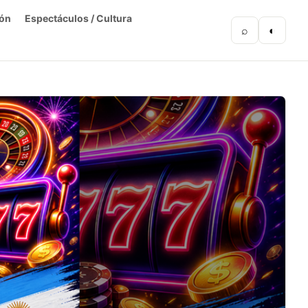
ón
Espectáculos / Cultura
⌕
◐