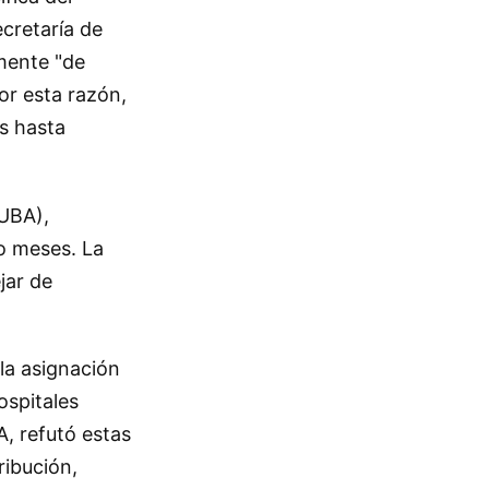
cretaría de
amente "de
or esta razón,
s hasta
(UBA),
o meses. La
jar de
la asignación
ospitales
A, refutó estas
ribución,