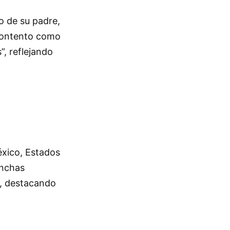
o de su padre,
 contento como
”, reflejando
éxico, Estados
inchas
ó, destacando
.