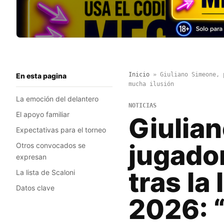
Inicio
»
Giuliano Simeone, 
En esta pagina
mucha ilusión
La emoción del delantero
NOTICIAS
El apoyo familiar
Giulia
Expectativas para el torneo
jugador
Otros convocados se
expresan
tras la
La lista de Scaloni
Datos clave
2026: 