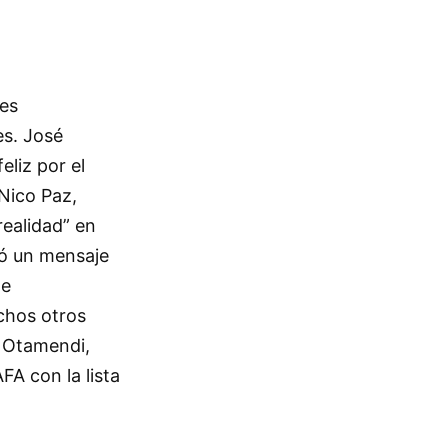
res
es. José
liz por el
 Nico Paz,
ealidad” en
ió un mensaje
te
uchos otros
s Otamendi,
FA con la lista