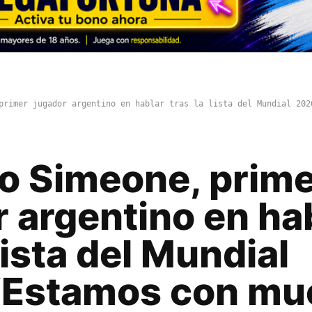
primer jugador argentino en hablar tras la lista del Mundial 202
no Simeone, prim
 argentino en ha
 lista del Mundial
“Estamos con mu