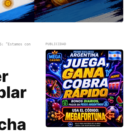
6: “Estamos con
PUBLICIDAD
er
blar
cha