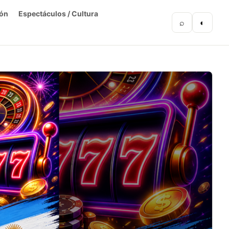
ón
Espectáculos / Cultura
⌕
◐