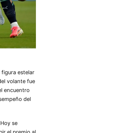
figura estelar
del volante fue
del encuentro
desempeño del
. Hoy se
ir el premio al