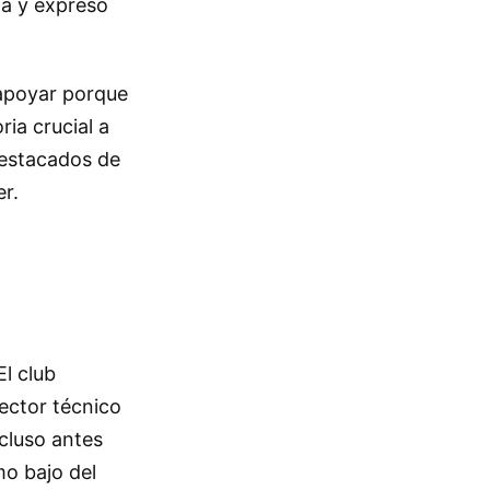
da y expresó
 apoyar porque
ria crucial a
destacados de
er.
El club
ector técnico
cluso antes
mo bajo del