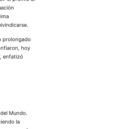
uación
xima
ivindicarse.
po prolongado
nfiaron, hoy
 enfatizó
 del Mundo.
iendo la