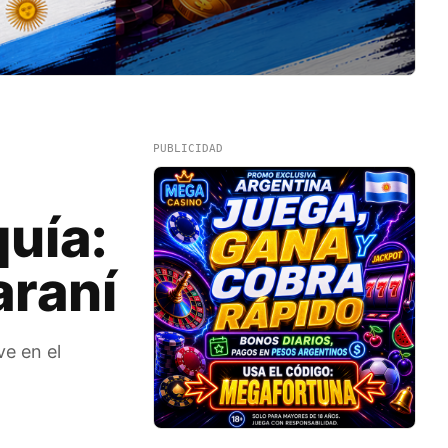
PUBLICIDAD
quía:
araní
ve en el