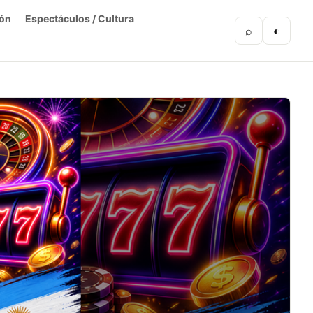
ón
Espectáculos / Cultura
⌕
◐