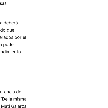
esas
za deberá
mado que
erados por el
ra poder
endimiento.
ferencia de
 “De la misma
 Mati Galarza