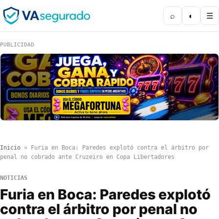
⌕
◐
☰
PUBLICIDAD
Inicio
»
Furia en Boca: Paredes explotó contra el árbitro por
penal no cobrado ante Cruzeiro en Copa Libertadores
NOTICIAS
Furia en Boca: Paredes explotó
contra el árbitro por penal no