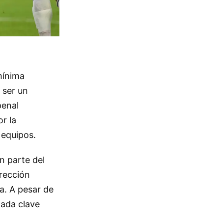
 mínima
 ser un
penal
r la
 equipos.
n parte del
rección
a. A pesar de
ugada clave