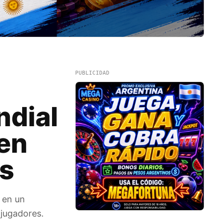
PUBLICIDAD
ndial
 en
as
 en un
 jugadores.