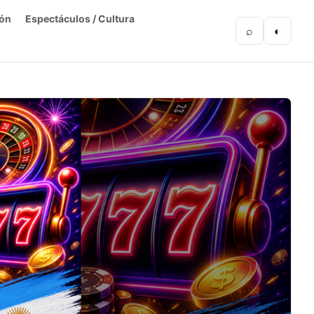
ón
Espectáculos / Cultura
⌕
◐