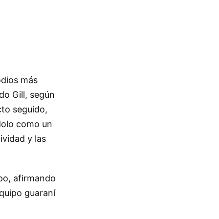
odios más
o Gill, según
cto seguido,
ndolo como un
ividad y las
ipo, afirmando
equipo guaraní