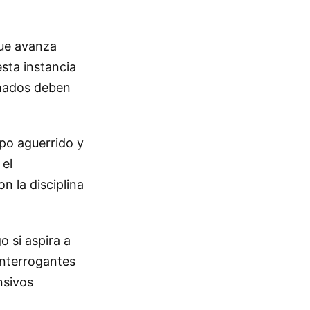
que avanza
sta instancia
inados deben
ipo aguerrido y
 el
n la disciplina
o si aspira a
 interrogantes
nsivos