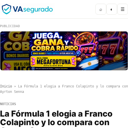
⌕
◐
☰
PUBLICIDAD
Inicio
»
La Fórmula 1 elogia a Franco Colapinto y lo compara con
Ayrton Senna
NOTICIAS
La Fórmula 1 elogia a Franco
Colapinto y lo compara con