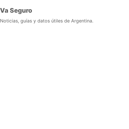
Va Seguro
Noticias, guías y datos útiles de Argentina.
Inicio
Wiki
Guias
Datos
Eventos
En vivo
Verificacion
Cronologias
Documentos
Briefs
Sobre nosotros
Política editorial
Correcciones
Fuentes y metodología