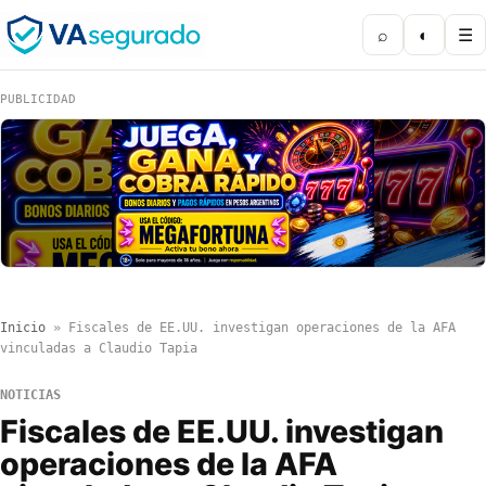
⌕
◐
☰
PUBLICIDAD
Inicio
»
Fiscales de EE.UU. investigan operaciones de la AFA
vinculadas a Claudio Tapia
NOTICIAS
Fiscales de EE.UU. investigan
operaciones de la AFA