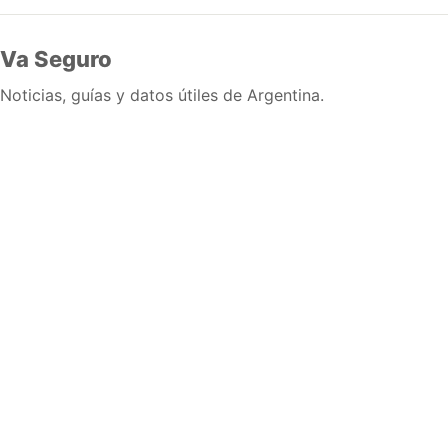
Va Seguro
Noticias, guías y datos útiles de Argentina.
Inicio
Wiki
Guias
Datos
Eventos
En vivo
Verificacion
Cronologias
Documentos
Briefs
Sobre nosotros
Política editorial