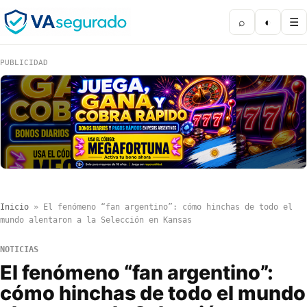
⌕
◐
☰
PUBLICIDAD
Inicio
»
El fenómeno “fan argentino”: cómo hinchas de todo el
mundo alentaron a la Selección en Kansas
NOTICIAS
El fenómeno “fan argentino”:
cómo hinchas de todo el mundo