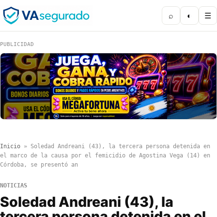
⌕
◐
☰
PUBLICIDAD
Inicio
»
Soledad Andreani (43), la tercera persona detenida en
el marco de la causa por el femicidio de Agostina Vega (14) en
Córdoba, se presentó an
NOTICIAS
Soledad Andreani (43), la
tercera persona detenida en el