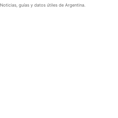
Noticias, guías y datos útiles de Argentina.
Inicio
Wiki
Guias
Datos
Eventos
En vivo
Verificacion
Cronologias
Documentos
Briefs
Sobre nosotros
Política editorial
Correcciones
Fuentes y metodología
Contacto
Política de privacidad