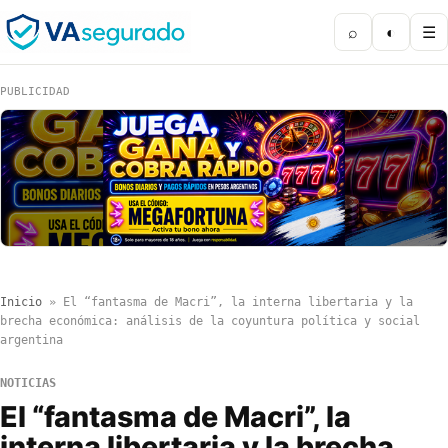
⌕
◐
☰
PUBLICIDAD
Inicio
»
El “fantasma de Macri”, la interna libertaria y la
brecha económica: análisis de la coyuntura política y social
argentina
NOTICIAS
El “fantasma de Macri”, la
interna libertaria y la brecha